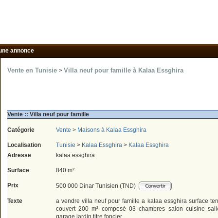
une annonce
Vente en Tunisie
Villa neuf pour famille à Kalaa Essghira
>
Vente :: Villa neuf pour famille
Catégorie
Vente
>
Maisons à Kalaa Essghira
Localisation
Tunisie
>
Kalaa Essghira
>
Kalaa Essghira
Adresse
kalaa essghira
Surface
840 m²
Prix
500 000 Dinar Tunisien (TND)
Texte
a vendre villa neuf pour famille a kalaa essghira surface te
couvert 200 m² composé 03 chambres salon cuisine sall
garage jardin titre foncier