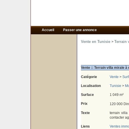
Accueil
Passer une annonce
Vente en Tunisie
Terrain 
>
Vente :: Terrain villa mirale 
Catégorie
Vente
>
Sur
Localisation
Tunisie
>
Mo
Surface
1 049 m²
Prix
120 000 Din
Texte
terrain vil
contacter a
Liens
Ventes immo