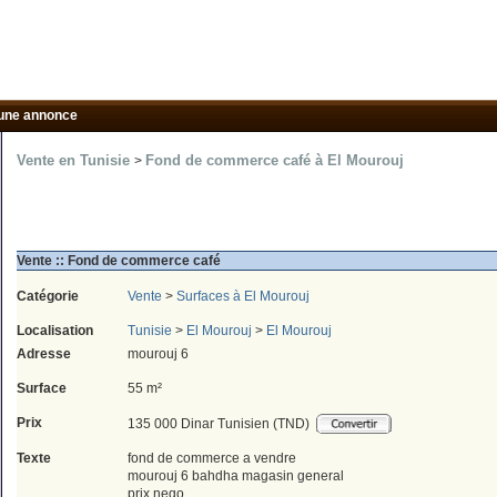
une annonce
Vente en Tunisie
Fond de commerce café à El Mourouj
>
Vente :: Fond de commerce café
Catégorie
Vente
>
Surfaces à El Mourouj
Localisation
Tunisie
>
El Mourouj
>
El Mourouj
Adresse
mourouj 6
Surface
55 m²
Prix
135 000 Dinar Tunisien (TND)
Texte
fond de commerce a vendre
mourouj 6 bahdha magasin general
prix nego