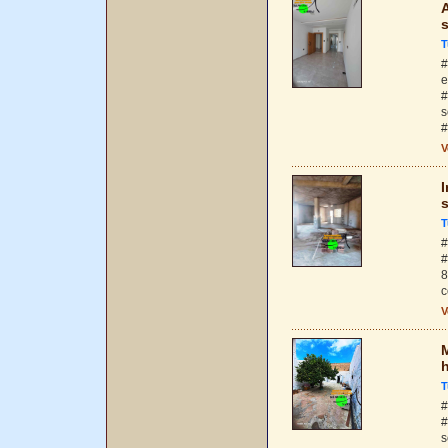
T
#
e
#
s
#
V
T
#
#
8
c
V
M
T
#
#
s