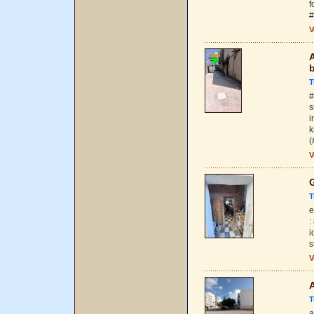
#
V
T
#
s
i
k
(
V
G
T
e
:
i
s
V
A
T
a