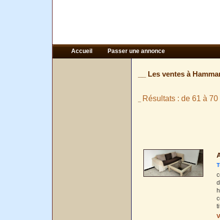
Accueil
Passer une annonce
__ Les ventes à Hamma
Résultats : de 61 à 70 
_
A
T
c
d
h
c
t
V