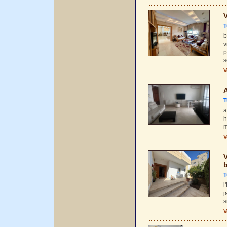
T
b
v
p
s
V
A
T
a
h
m
V
V
T
l
j
s
V