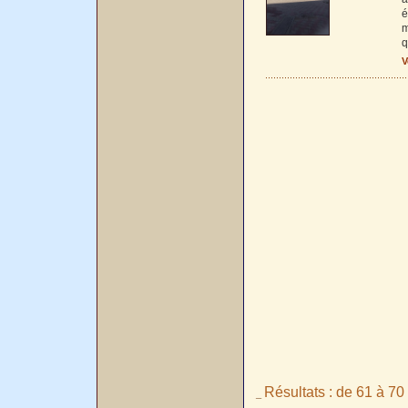
é
m
q
V
Résultats : de 61 à 70 
_